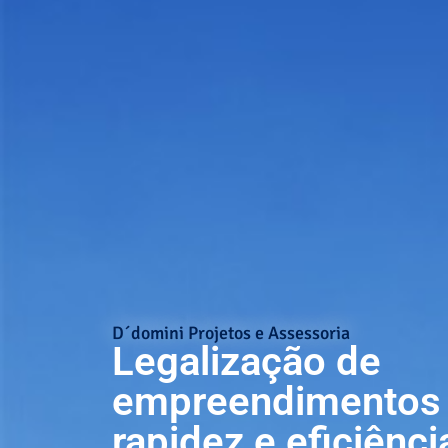
D´domini Projetos e Assessoria
Legalização de
empreendimentos
rapidez e eficiênci