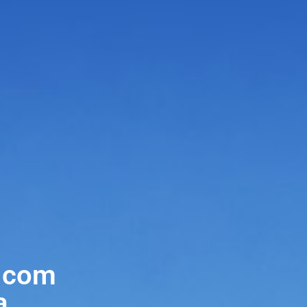
 com
a